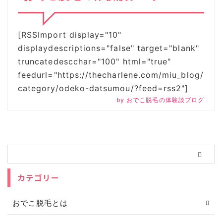
[RSSImport display="10"
displaydescriptions="false" target="blank"
truncatedescchar="100" html="true"
feedurl="https://thecharlene.com/miu_blog/
category/odeko-datsumou/?feed=rss2"]
by
おでこ脱毛の体験談ブログ
カテゴリー
おでこ脱毛とは